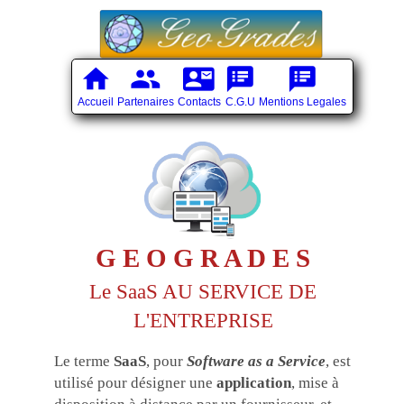
home
group
contact_mail
speaker_notes
speaker_notes
Accueil
Partenaires
Contacts
C.G.U
Mentions Legales
G E O G R A D E S
Le SaaS AU SERVICE DE
L'ENTREPRISE
Le terme
SaaS
, pour
Software as a Service
, est
utilisé pour désigner une
application
, mise à